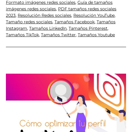
formatos
Formato imágenes redes sociales
,
Guía de tamaños
imágenes redes sociales
,
PDF tamaños redes sociales
para
2023
,
Resolución Redes sociales
,
Resolución YouTube
,
redes
Tamaño redes sociales
,
Tamaños Facebook
,
Tamaños
sociales
Instagram
,
Tamaños LinkedIn
,
Tamaños Pinterest
,
Tamaños TikTok
,
Tamaños Twitter
,
Tamaños Youtube