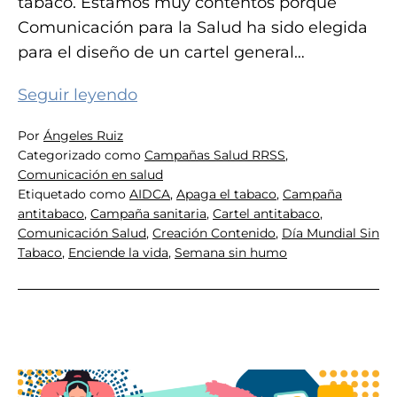
tabaco. Estamos muy contentos porque
Comunicación para la Salud ha sido elegida
para el diseño de un cartel general…
Campaña
Seguir leyendo
antitabaco
Por
Ángeles Ruiz
Categorizado como
Campañas Salud RRSS
,
Comunicación en salud
Etiquetado como
AIDCA
,
Apaga el tabaco
,
Campaña
antitabaco
,
Campaña sanitaria
,
Cartel antitabaco
,
Comunicación Salud
,
Creación Contenido
,
Día Mundial Sin
Tabaco
,
Enciende la vida
,
Semana sin humo