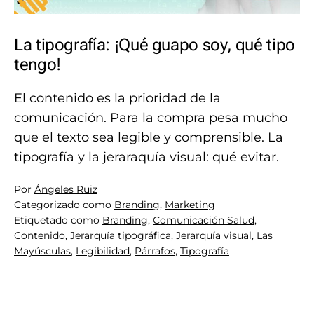
La tipografía: ¡Qué guapo soy, qué tipo
tengo!
El contenido es la prioridad de la
comunicación. Para la compra pesa mucho
que el texto sea legible y comprensible. La
tipografía y la jeraraquía visual: qué evitar.
Por
Ángeles Ruiz
Categorizado como
Branding
,
Marketing
Etiquetado como
Branding
,
Comunicación Salud
,
Contenido
,
Jerarquía tipográfica
,
Jerarquía visual
,
Las
Mayúsculas
,
Legibilidad
,
Párrafos
,
Tipografía