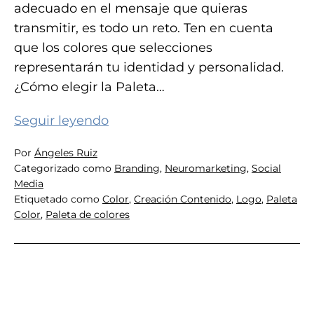
adecuado en el mensaje que quieras
transmitir, es todo un reto. Ten en cuenta
que los colores que selecciones
representarán tu identidad y personalidad.
¿Cómo elegir la Paleta…
Cómo
Seguir leyendo
elegir
Por
Ángeles Ruiz
la
Categorizado como
Branding
,
Neuromarketing
,
Social
paleta
Media
de
Etiquetado como
Color
,
Creación Contenido
,
Logo
,
Paleta
Color
,
Paleta de colores
colores