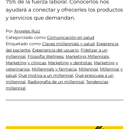
75% de la fuerza laboral. Conocerlos nos
ayudará a conectar y ofrecerles los productos
y servicios que demandan.
Por
Ángeles Ruiz
Categorizado como
Comunicación en salud
Etiquetado como
Claves miillennials y salud
,
Experencia
del paciente
,
Experiencia del usuario
,
Fidelizar a un
millennial
,
Filosofía Wellness
,
Marketing Millennials
,
Marketing y clínicas
,
Marketing y dentistas
,
Marketing y
veterinarios
,
Miillennials y farmacia
,
Millennial
,
Millennial y
salud
,
Qué motiva a un millennial
,
Qué preocupa a un
millennial
,
Radiografía de un millennial
,
Tendencias
millennial