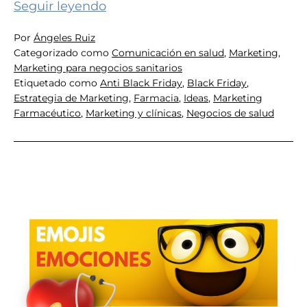
Ideas
Seguir leyendo
antes
Por
Ángeles Ruiz
de
Categorizado como
Comunicación en salud
,
Marketing
,
enfocar
Marketing para negocios sanitarios
el
Etiquetado como
Anti Black Friday
,
Black Friday
,
Estrategia de Marketing
,
Farmacia
,
Ideas
,
Marketing
Black
Farmacéutico
,
Marketing y clínicas
,
Negocios de salud
Friday