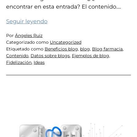
encontrar en esta entrada? El contenido.…
El
Seguir leyendo
blog
Por
Ángeles Ruiz
como
Categorizado como
Uncategorized
herramienta
Etiquetado como
Beneficios blog
,
blog
,
Blog farmacia
,
de
Contenido
,
Datos sobre blogs
,
Ejemplos de blog
,
Fidelización
,
Ideas
fidelización