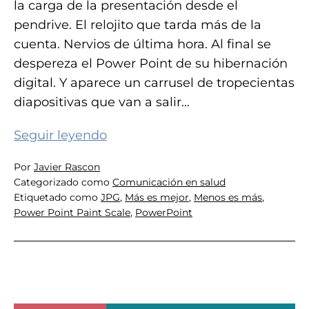
la carga de la presentación desde el
pendrive. El relojito que tarda más de la
cuenta. Nervios de última hora. Al final se
despereza el Power Point de su hibernación
digital. Y aparece un carrusel de tropecientas
diapositivas que van a salir…
10
Seguir leyendo
Claves
Por
Javier Rascon
para
Categorizado como
Comunicación en salud
dejar
Etiquetado como
JPG
,
Más es mejor
,
Menos es más
,
de
Power Point Paint Scale
,
PowerPoint
hacer
daño
con
tu
Power