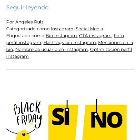
Cómo
Seguir leyendo
optimizar
Por
Ángeles Ruiz
tu
Categorizado como
Instagram
,
Social Media
perfil
Etiquetado como
Bio instagram
,
CTA instagram
,
Foto
de
perfil instagram
,
Hashtags bio instagram
,
Menciones en la
bio
,
Nombre de usuario en instagram
,
Optimización perfil
Instagram
instagram
en
5
pasos