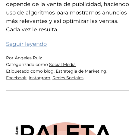
depende de la venta de publicidad, haciendo
uso de algoritmos para mostrarnos anuncios
más relevantes y así optimizar las ventas.
Cada vez le resulta…
Cómo
Seguir leyendo
nos
Por
Ángeles Ruiz
pueden
Categorizado como
Social Media
afectar
Etiquetado como
blog
,
Estrategia de Marketing
,
las
Facebook
,
Instagram
,
Redes Sociales
amenazas
de
cierre
de
Facebook