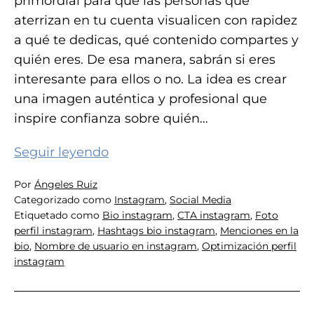
primordial para que las personas que
aterrizan en tu cuenta visualicen con rapidez
a qué te dedicas, qué contenido compartes y
quién eres. De esa manera, sabrán si eres
interesante para ellos o no. La idea es crear
una imagen auténtica y profesional que
inspire confianza sobre quién…
Cómo
Seguir leyendo
optimizar
Por
Ángeles Ruiz
tu
Categorizado como
Instagram
,
Social Media
perfil
Etiquetado como
Bio instagram
,
CTA instagram
,
Foto
de
perfil instagram
,
Hashtags bio instagram
,
Menciones en la
bio
,
Nombre de usuario en instagram
,
Optimización perfil
Instagram
instagram
en
5
pasos