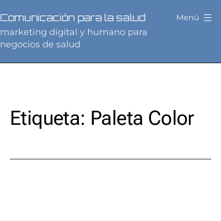
Saltar
Comunicación para la salud
Menú
al
marketing digital y humano para
contenido
negocios de salud
Etiqueta:
Paleta Color