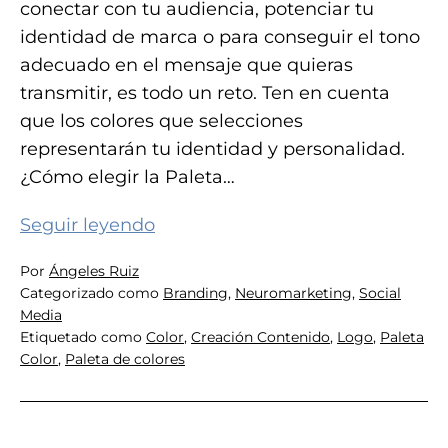
conectar con tu audiencia, potenciar tu
identidad de marca o para conseguir el tono
adecuado en el mensaje que quieras
transmitir, es todo un reto. Ten en cuenta
que los colores que selecciones
representarán tu identidad y personalidad.
¿Cómo elegir la Paleta…
Cómo
Seguir leyendo
elegir
Por
Ángeles Ruiz
la
Categorizado como
Branding
,
Neuromarketing
,
Social
paleta
Media
de
Etiquetado como
Color
,
Creación Contenido
,
Logo
,
Paleta
Color
,
Paleta de colores
colores