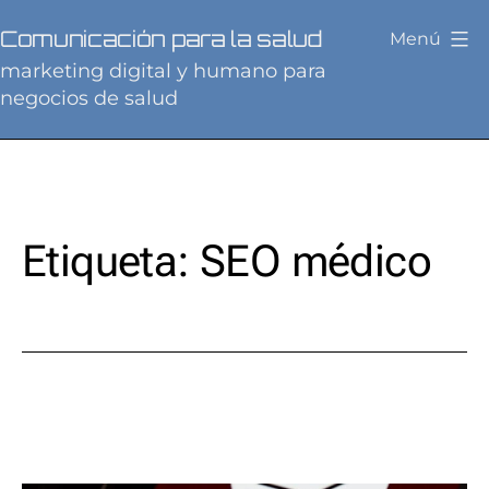
Saltar
Comunicación para la salud
Menú
al
marketing digital y humano para
contenido
negocios de salud
Etiqueta:
SEO médico