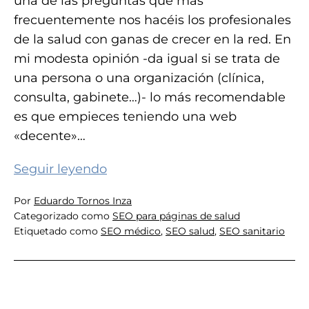
una de las preguntas que más
frecuentemente nos hacéis los profesionales
de la salud con ganas de crecer en la red. En
mi modesta opinión -da igual si se trata de
una persona o una organización (clínica,
consulta, gabinete…)- lo más recomendable
es que empieces teniendo una web
«decente»…
Los
Seguir leyendo
«pilares»​
Por
Eduardo Tornos Inza
del
Categorizado como
SEO para páginas de salud
SEO
Etiquetado como
SEO médico
,
SEO salud
,
SEO sanitario
de
las
páginas
web