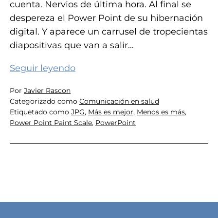
cuenta. Nervios de última hora. Al final se
despereza el Power Point de su hibernación
digital. Y aparece un carrusel de tropecientas
diapositivas que van a salir…
10
Seguir leyendo
Claves
Por
Javier Rascon
para
Categorizado como
Comunicación en salud
dejar
Etiquetado como
JPG
,
Más es mejor
,
Menos es más
,
de
Power Point Paint Scale
,
PowerPoint
hacer
daño
con
tu
Power
Point