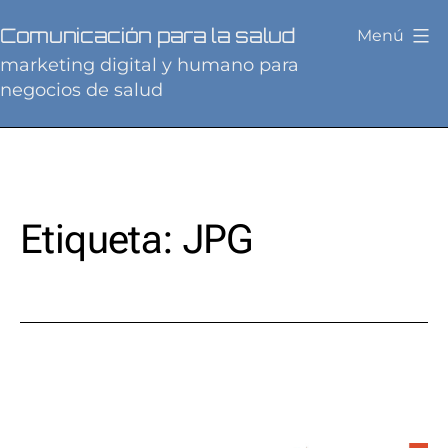
Saltar
Comunicación para la salud
Menú
al
marketing digital y humano para
contenido
negocios de salud
Etiqueta:
JPG