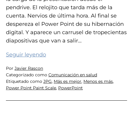
pendrive. El relojito que tarda más de la
cuenta. Nervios de última hora. Al final se
despereza el Power Point de su hibernación
digital. Y aparece un carrusel de tropecientas
diapositivas que van a salir…
10
Seguir leyendo
Claves
Por
Javier Rascon
para
Categorizado como
Comunicación en salud
dejar
Etiquetado como
JPG
,
Más es mejor
,
Menos es más
,
de
Power Point Paint Scale
,
PowerPoint
hacer
daño
con
tu
Power