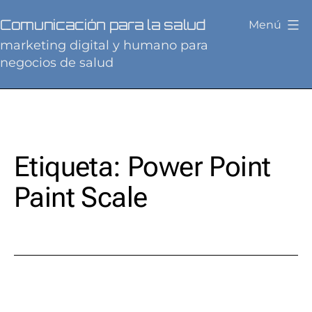
Saltar
Comunicación para la salud
Menú
al
marketing digital y humano para
contenido
negocios de salud
Etiqueta:
Power Point
Paint Scale