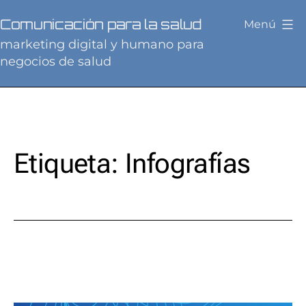
Saltar
Comunicación para la salud
Menú
al
marketing digital y humano para
contenido
negocios de salud
Etiqueta:
Infografías