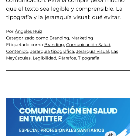
comunicación. Para la compra pesa mucho
que el texto sea legible y comprensible. La
tipografía y la jeraraquía visual: qué evitar.
Por
Ángeles Ruiz
Categorizado como
Branding
,
Marketing
Etiquetado como
Branding
,
Comunicación Salud
,
Contenido
,
Jerarquía tipográfica
,
Jerarquía visual
,
Las
Mayúsculas
,
Legibilidad
,
Párrafos
,
Tipografía