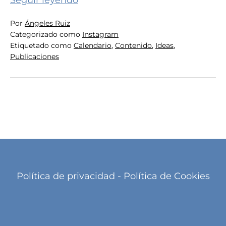
Seguir leyendo
ideas
Por
Ángeles Ruiz
de
Categorizado como
Instagram
publicaciones
Etiquetado como
Calendario
,
Contenido
,
Ideas
,
para
Publicaciones
Instagram
Política de privacidad
-
Política de Cookies