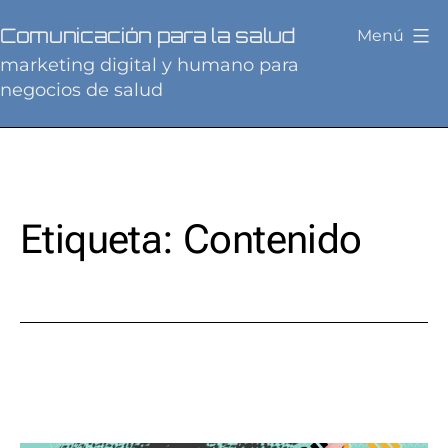
Saltar
Comunicación para la salud
Menú
al
marketing digital y humano para
contenido
negocios de salud
Etiqueta:
Contenido