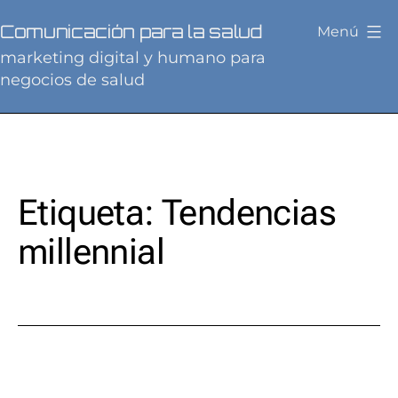
Saltar
Comunicación para la salud
Menú
al
marketing digital y humano para
contenido
negocios de salud
Etiqueta:
Tendencias
millennial