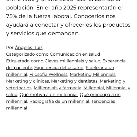
población. En el año 2025 representarán el
75% de la fuerza laboral. Conocerlos nos
ayudará a conectar y ofrecerles los productos
y servicios que demandan.
Por
Ángeles Ruiz
Categorizado como
Comunicación en salud
Etiquetado como
Claves miillennials y salud
,
Experencia
del paciente
,
Experiencia del usuario
,
Fidelizar a un
millennial
,
Filosofía Wellness
,
Marketing Millennials
,
Marketing y clínicas
,
Marketing y dentistas
,
Marketing y
veterinarios
,
Miillennials y farmacia
,
Millennial
,
Millennial y
salud
,
Qué motiva a un millennial
,
Qué preocupa a un
millennial
,
Radiografía de un millennial
,
Tendencias
millennial